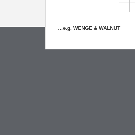
…e.g. WENGE & WALNUT